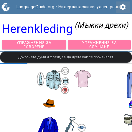
settings
LanguageGuide.org
•
Нидерландски визуален речник
(Мъжки дрехи)
Herenkleding
УПРАЖНЕНИЯ ЗА
УПРАЖНЕНИЯ З
ГОВОРЕНЕ
СЛУШАНЕ
Докоснете думи и фрази, за да чуете как се произнасят.