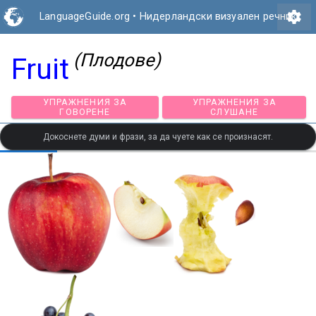
settings
LanguageGuide.org
•
Нидерландски визуален речник
(Плодове)
Fruit
УПРАЖНЕНИЯ ЗА
УПРАЖНЕНИЯ ЗА
ГОВОРЕНЕ
СЛУШАНЕ
Докоснете думи и фрази, за да чуете как се произнасят.