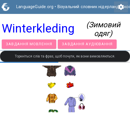
settings
LanguageGuide.org
•
Візуальний словник нідерландсько
(Зимовий
Winterkleding
одяг)
ЗАВДАННЯ МОВЛЕННЯ
ЗАВДАННЯ АУДІЮВАННЯ
Торкніться слів та фраз, щоб почути, як вони вимовляються.