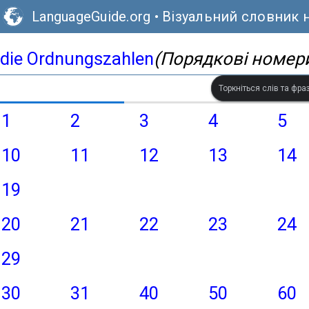
LanguageGuide.org
•
Візуальний словник 
die Ordnungszahlen
(Порядкові номер
Торкніться слів та фр
1
2
3
4
5
10
11
12
13
14
19
20
21
22
23
24
29
30
31
40
50
60