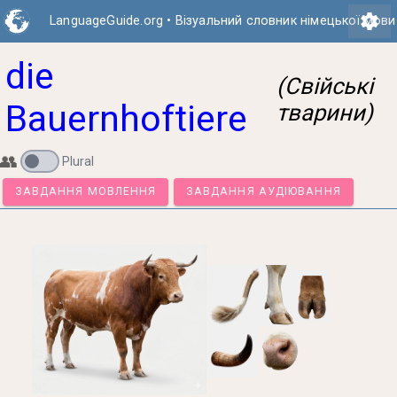
settings
LanguageGuide.org
•
Візуальний словник німецької мови
die
(Свійські
Bauernhoftiere
тварини)
👥
Plural
ЗАВДАННЯ МОВЛЕННЯ
ЗАВДАННЯ АУДІЮВАННЯ