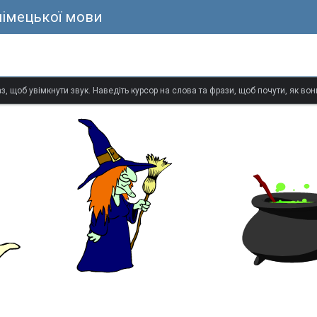
німецької мови
з, щоб увімкнути звук. Наведіть курсор на слова та фрази, щоб почути, як в