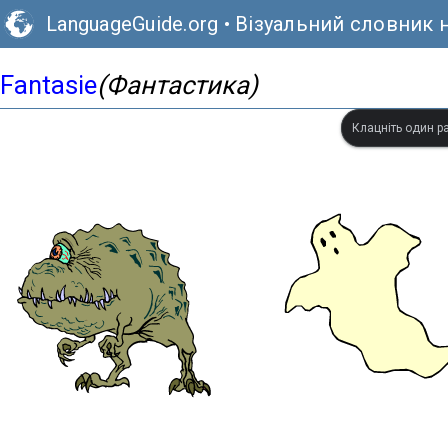
LanguageGuide.org
•
Візуальний словник 
Fantasie
(Фантастика)
Клацніть один ра