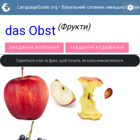
settings
LanguageGuide.org
•
Візуальний словник німецької мови
(Фрукти)
das Obst
ЗАВДАННЯ МОВЛЕННЯ
ЗАВДАННЯ АУДІЮВАНН
Торкніться слів та фраз, щоб почути, як вони вимовляються.