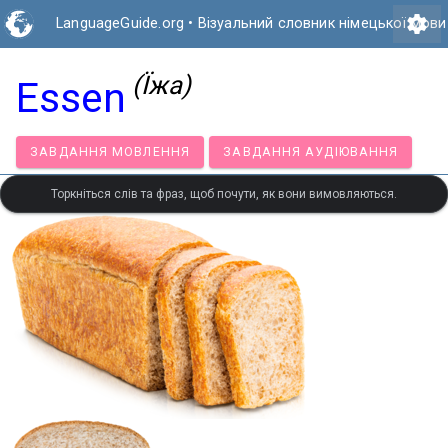
settings
LanguageGuide.org
•
Візуальний словник німецької мови
(Їжа)
Essen
ЗАВДАННЯ МОВЛЕННЯ
ЗАВДАННЯ АУДІЮВАНН
Торкніться слів та фраз, щоб почути, як вони вимовляються.