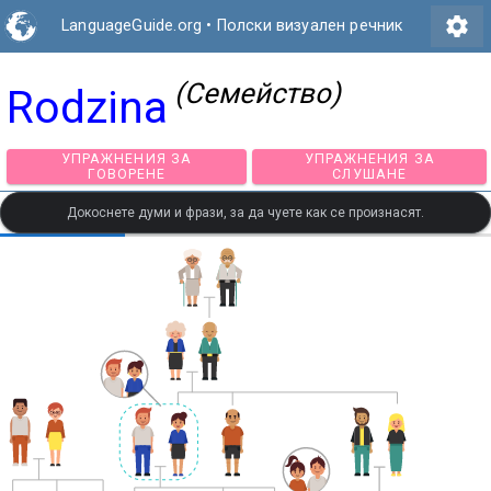
settings
LanguageGuide.org
•
Полски визуален речник
(Семейство)
Rodzina
УПРАЖНЕНИЯ ЗА
УПРАЖНЕНИЯ З
ГОВОРЕНЕ
СЛУШАНЕ
Докоснете думи и фрази, за да чуете как се произнасят.