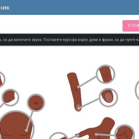
ник
УПР
 за да включите звука. Поставете курсора върху думи и фрази, за да чуете к