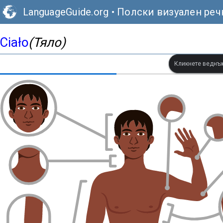
LanguageGuide.org
•
Полски визуален реч
Ciało
(Тяло)
Кликнете веднъж,