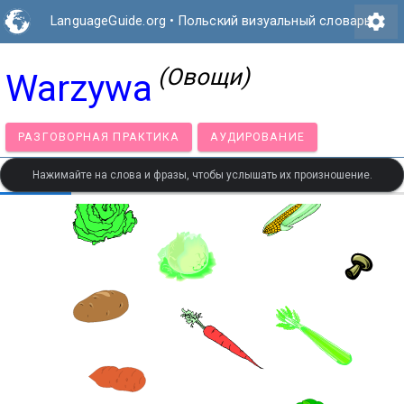
settings
LanguageGuide.org
•
Польский визуальный словарь
(Овощи)
Warzywa
РАЗГОВОРНАЯ ПРАКТИКА
АУДИРОВАНИЕ
Нажимайте на слова и фразы, чтобы услышать их произношение.