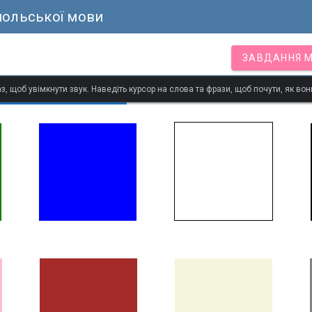
польської мови
ЗАВДАННЯ 
з, щоб увімкнути звук. Наведіть курсор на слова та фрази, щоб почути, як в