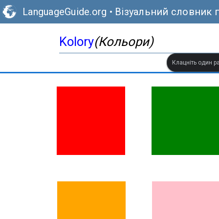
LanguageGuide.org
•
Візуальний словник 
Kolory
(Кольори)
Клацніть один ра