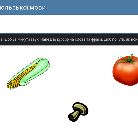
польської мови
з, щоб увімкнути звук. Наведіть курсор на слова та фрази, щоб почути, як в