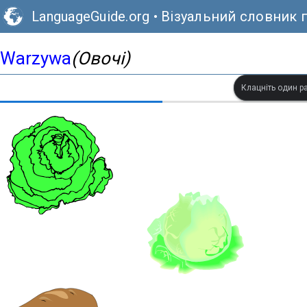
LanguageGuide.org
•
Візуальний словник 
Warzywa
(Овочі)
Клацніть один ра