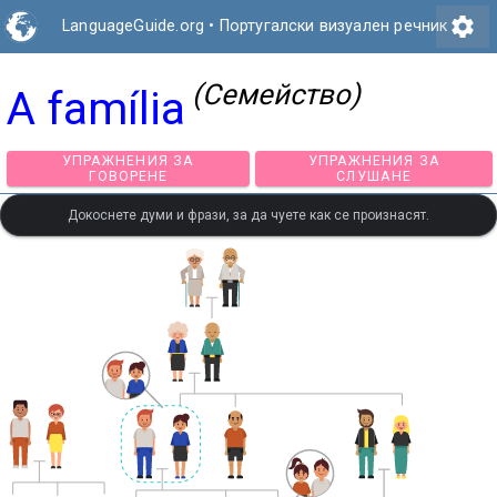
settings
LanguageGuide.org
•
Португалски визуален речник
(Семейство)
A família
УПРАЖНЕНИЯ ЗА
УПРАЖНЕНИЯ З
ГОВОРЕНЕ
СЛУШАНЕ
Докоснете думи и фрази, за да чуете как се произнасят.