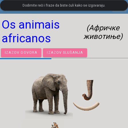
Dodirnite reči i fraze da biste čuli kako se izgovaraju.
settings
LanguageGuide.org
•
Португалски визуелни речник
Os animais
(Афричке
africanos
животиње)
IZAZOV GOVORA
IZAZOV SLUŠANJA