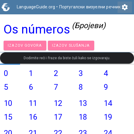
settings
LanguageGuide.org
•
Португалски визуелни речник
(Бројеви)
Os números
IZAZOV GOVORA
IZAZOV SLUŠANJA
Dodirnite reči i fraze da biste čuli kako se izgovaraju.
0
1
2
3
4
5
6
7
8
9
10
11
12
13
14
15
16
17
18
19
20
21
22
23
24