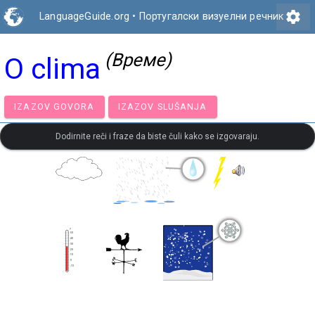
settings
LanguageGuide.org
•
Португалски визуелни речник
(Време)
O clima
IZAZOV GOVORA
IZAZOV SLUŠANJA
Dodirnite reči i fraze da biste čuli kako se izgovaraju.