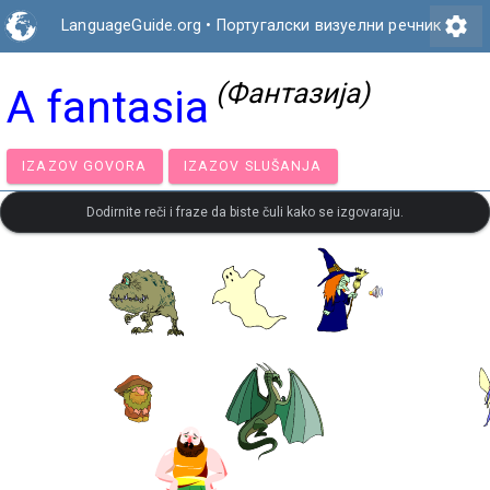
settings
LanguageGuide.org
•
Португалски визуелни речник
(Фантазија)
A fantasia
IZAZOV GOVORA
IZAZOV SLUŠANJA
Dodirnite reči i fraze da biste čuli kako se izgovaraju.