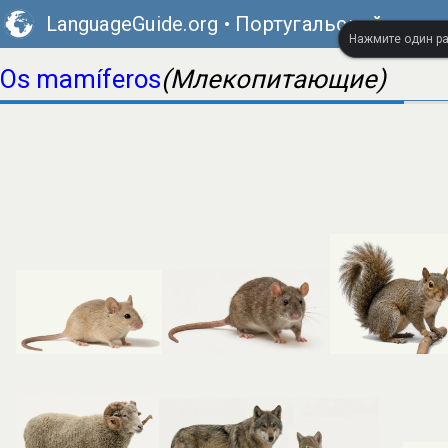
LanguageGuide.org
•
Португальский визу
Нажмите один ра
Os mamíferos
(Млекопитающие)