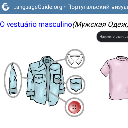
LanguageGuide.org
•
Португальский визу
O vestuário masculino
(Мужская Одеж
Нажмите один ра