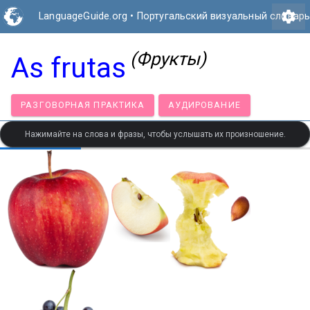
settings
LanguageGuide.org
•
Португальский визуальный словар
(Фрукты)
As frutas
РАЗГОВОРНАЯ ПРАКТИКА
АУДИРОВАНИЕ
Нажимайте на слова и фразы, чтобы услышать их произношение.