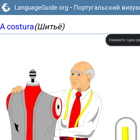
LanguageGuide.org
•
Португальский визу
A costura
(Шитьё)
Нажмите один ра