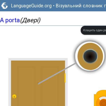
LanguageGuide.org
•
Візуальний словник 
A porta
(Двері)
Клацніть один ра