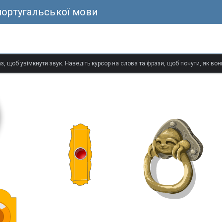
португальської мови
з, щоб увімкнути звук. Наведіть курсор на слова та фрази, щоб почути, як в