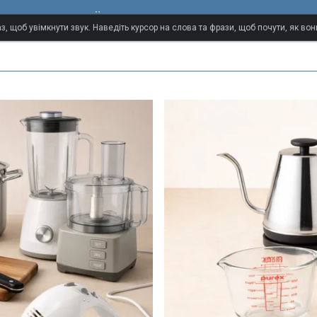
португальської мови
з, щоб увімкнути звук. Наведіть курсор на слова та фрази, щоб почути, як в