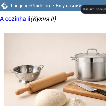
LanguageGuide.org
•
Візуальний словник 
Клацніть один ра
A cozinha ii
(Кухня II)