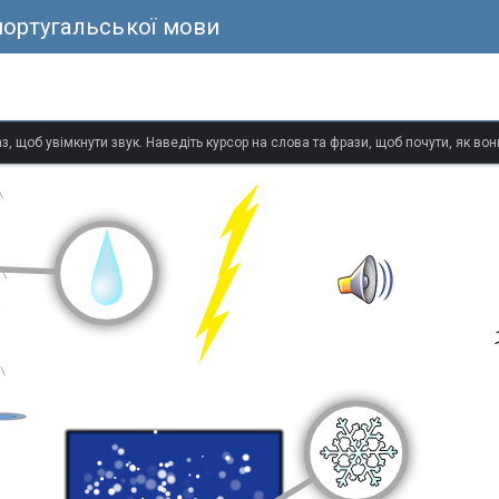
португальської мови
з, щоб увімкнути звук. Наведіть курсор на слова та фрази, щоб почути, як в