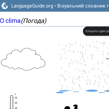
LanguageGuide.org
•
Візуальний словник 
O clima
(Погода)
Клацніть один ра