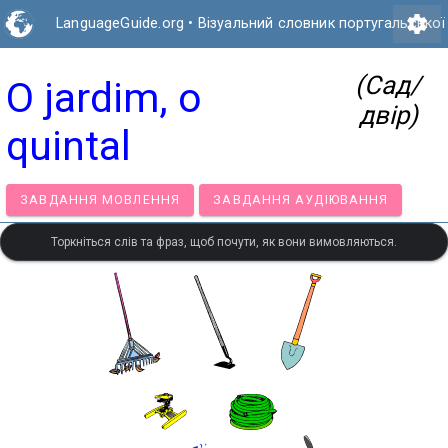
settings
LanguageGuide.org
•
Візуальний словник португальської
(Сад/
O jardim, o
двір)
quintal
ЗАВДАННЯ МОВЛЕННЯ
ЗАВДАННЯ АУДІЮВАННЯ
Торкніться слів та фраз, щоб почути, як вони вимовляються.