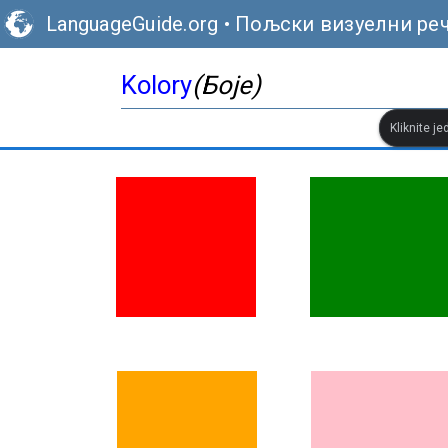
LanguageGuide.org
•
Пољски визуелни ре
Kolory
(Боје)
Kliknite je