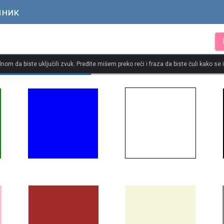
чник
dnom da biste uključili zvuk. Pređite mišem preko reči i fraza da biste čuli kako se