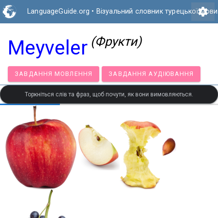
settings
LanguageGuide.org
•
Візуальний словник турецької мови
(Фрукти)
Meyveler
ЗАВДАННЯ МОВЛЕННЯ
ЗАВДАННЯ АУДІЮВАНН
Торкніться слів та фраз, щоб почути, як вони вимовляються.