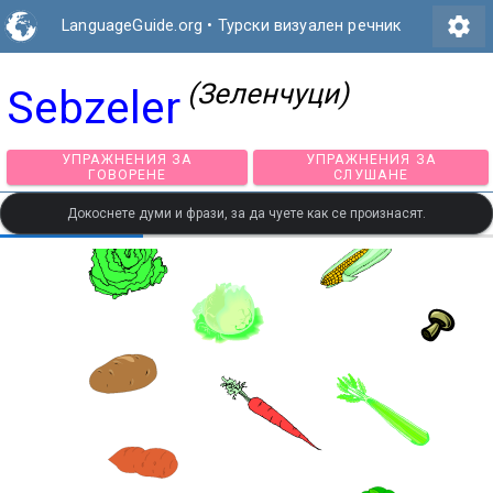
settings
LanguageGuide.org
•
Турски визуален речник
(Зеленчуци)
Sebzeler
УПРАЖНЕНИЯ ЗА
УПРАЖНЕНИЯ З
ГОВОРЕНЕ
СЛУШАНЕ
Докоснете думи и фрази, за да чуете как се произнасят.