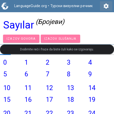
settings
LanguageGuide.org
•
Турски визуелни речник
(Бројеви)
Sayılar
IZAZOV GOVORA
IZAZOV SLUŠANJA
Dodirnite reči i fraze da biste čuli kako se izgovaraju.
0
1
2
3
4
5
6
7
8
9
10
11
12
13
14
15
16
17
18
19
20
21
22
23
24