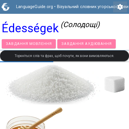
settings
LanguageGuide.org
•
Візуальний словник угорської мови
(Солодощі)
Édességek
ЗАВДАННЯ МОВЛЕННЯ
ЗАВДАННЯ АУДІЮВАННЯ
Торкніться слів та фраз, щоб почути, як вони вимовляються.