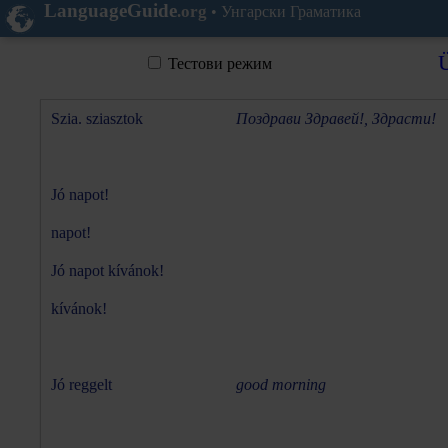
LanguageGuide
.org
•
Унгарски Граматика
Ü
Тестови режим
Szia. sziasztok
Поздрави Здравей!, Здрасти!
Jó napot!
napot!
Jó napot kívánok!
kívánok!
Jó reggelt
good morning