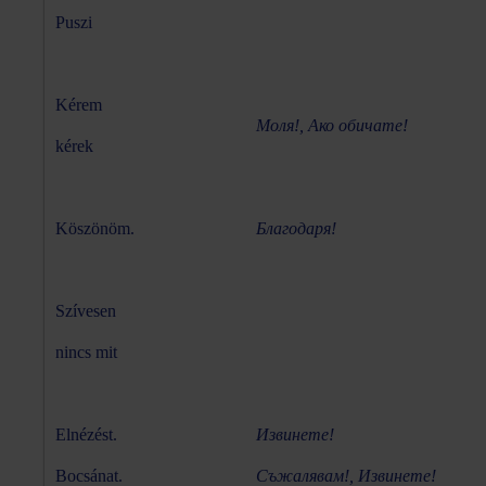
Puszi
Kérem
Моля!, Ако обичате!
kérek
Köszönöm.
Благодаря!
Szívesen
nincs mit
Elnézést.
Извинете!
Bocsánat.
Съжалявам!, Извинете!