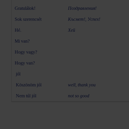
Gratulálok!
Поздравления!
Sok szerencsét
Късмет!, Успех!
Hé.
Хей
Mi van?
Hogy vagy?
Hogy van?
jól
Köszönöm jól
well, thank you
Nem túl jól
not so good