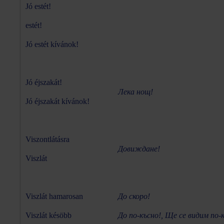
Jó estét!
estét!
Jó estét kívánok!
Jó éjszakát!
Лека нощ!
Jó éjszakát kívánok!
Viszontlátásra
Довиждане!
Viszlát
Viszlát hamarosan
До скоро!
Viszlát késöbb
До по-късно!, Ще се видим по-