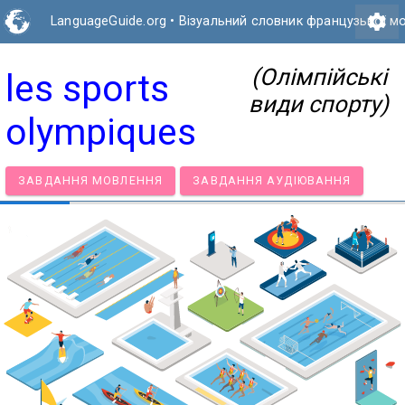
settings
LanguageGuide.org
•
Візуальний словник французької м
(Олімпійські
les sports
види спорту)
olympiques
ЗАВДАННЯ МОВЛЕННЯ
ЗАВДАННЯ АУДІЮВАННЯ