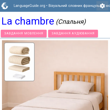
settings
LanguageGuide.org
•
Візуальний словник французької м
La chambre
(Спальня)
ЗАВДАННЯ МОВЛЕННЯ
ЗАВДАННЯ АУДІЮВАННЯ