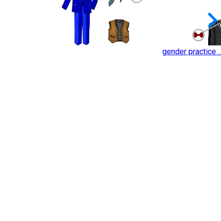
keyboard_arrow_
gender practice ..