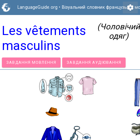
settings
LanguageGuide.org
•
Візуальний словник французької м
(Чоловічий
Les vêtements
одяг)
masculins
ЗАВДАННЯ МОВЛЕННЯ
ЗАВДАННЯ АУДІЮВАННЯ