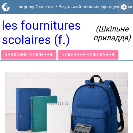
settings
LanguageGuide.org
•
Візуальний словник французької м
les fournitures
(Шкільне
scolaires (f.)
приладдя)
ЗАВДАННЯ МОВЛЕННЯ
ЗАВДАННЯ АУДІЮВАННЯ