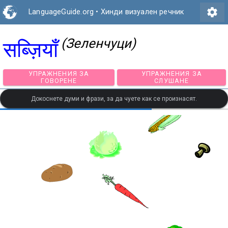
settings
LanguageGuide.org
•
Хинди визуален речник
(Зеленчуци)
सब्ज़ियाँ
УПРАЖНЕНИЯ ЗА
УПРАЖНЕНИЯ З
ГОВОРЕНЕ
СЛУШАНЕ
Докоснете думи и фрази, за да чуете как се произнасят.