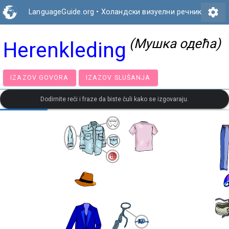
settings
LanguageGuide.org
•
Холандски визуелни речник
(Мушка одећа)
Herenkleding
IZAZOV GOVORA
IZAZOV SLUŠANJA
Dodirnite reči i fraze da biste čuli kako se izgovaraju.