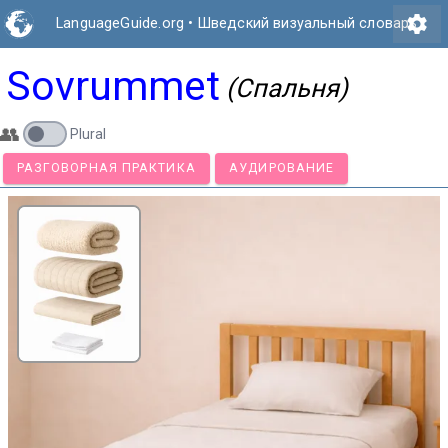
settings
LanguageGuide.org
•
Шведский визуальный словарь
Sovrummet
(Спальня)
👥
Plural
РАЗГОВОРНАЯ ПРАКТИКА
АУДИРОВАНИЕ