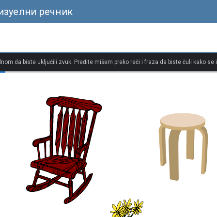
изуелни речник
dnom da biste uključili zvuk. Pređite mišem preko reči i fraza da biste čuli kako se