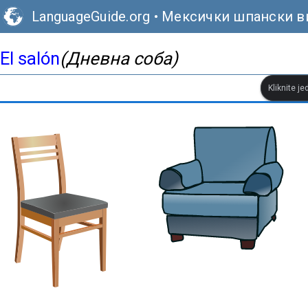
LanguageGuide.org
•
Мексички шпански в
El salón
(Дневна соба)
Kliknite je