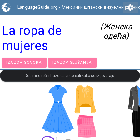
settings
LanguageGuide.org
•
Мексички шпански визуелни речни
(Женска
La ropa de
одећа)
mujeres
IZAZOV GOVORA
IZAZOV SLUŠANJA
Dodirnite reči i fraze da biste čuli kako se izgovaraju.