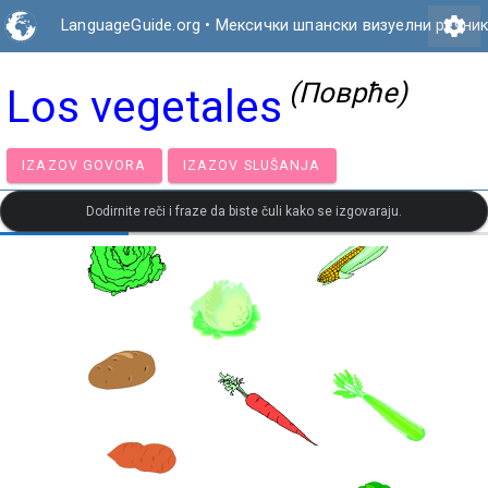
settings
LanguageGuide.org
•
Мексички шпански визуелни речни
(Поврће)
Los vegetales
IZAZOV GOVORA
IZAZOV SLUŠANJA
Dodirnite reči i fraze da biste čuli kako se izgovaraju.