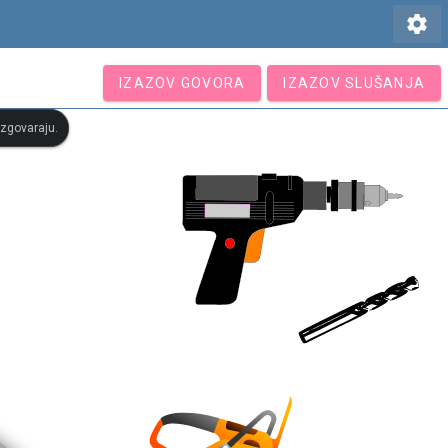
settings
IZAZOV GOVORA
IZAZOV SLUŠANJA
 izgovaraju.