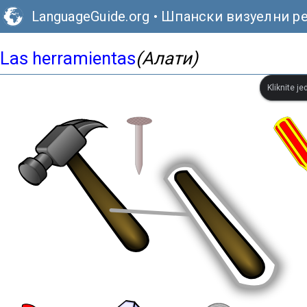
LanguageGuide.org
•
Шпански визуелни р
Las herramientas
(Алати)
Kliknite je