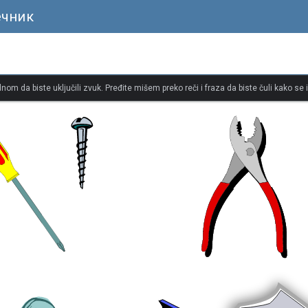
ечник
dnom da biste uključili zvuk. Pređite mišem preko reči i fraza da biste čuli kako se