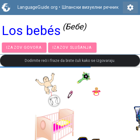
settings
LanguageGuide.org
•
Шпански визуелни речник
(Бебе)
Los bebés
IZAZOV GOVORA
IZAZOV SLUŠANJA
Dodirnite reči i fraze da biste čuli kako se izgovaraju.