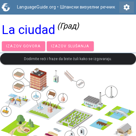
settings
LanguageGuide.org
•
Шпански визуелни речник
(Град)
La ciudad
IZAZOV GOVORA
IZAZOV SLUŠANJA
Dodirnite reči i fraze da biste čuli kako se izgovaraju.