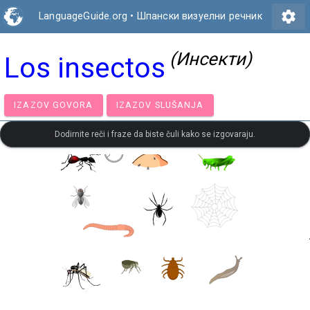
settings
LanguageGuide.org
•
Шпански визуелни речник
(Инсекти)
Los insectos
IZAZOV GOVORA
IZAZOV SLUŠANJA
Dodirnite reči i fraze da biste čuli kako se izgovaraju.