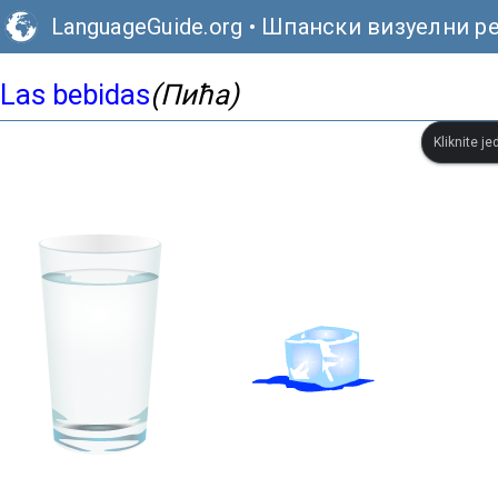
LanguageGuide.org
•
Шпански визуелни р
Las bebidas
(Пића)
Kliknite je