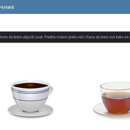
ечник
dnom da biste uključili zvuk. Pređite mišem preko reči i fraza da biste čuli kako se