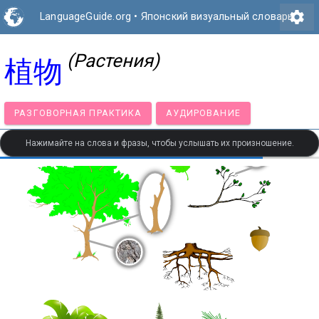
settings
LanguageGuide.org
•
Японский визуальный словарь
(Растения)
植物
РАЗГОВОРНАЯ ПРАКТИКА
АУДИРОВАНИЕ
Нажимайте на слова и фразы, чтобы услышать их произношение.