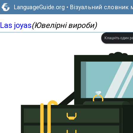
LanguageGuide.org
•
Візуальний словник 
Las joyas
(Ювелірні вироби)
Клацніть один ра