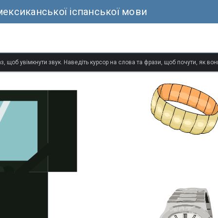
мексиканської іспанської мови
з, щоб увімкнути звук. Наведіть курсор на слова та фрази, щоб почути, як в