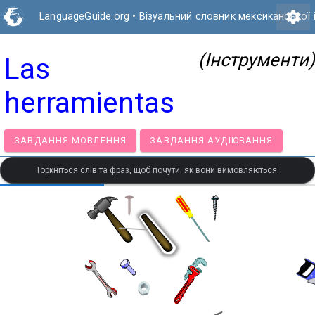
settings
LanguageGuide.org
•
Візуальний словник мексиканської 
(Інструменти)
Las
herramientas
ЗАВДАННЯ МОВЛЕННЯ
ЗАВДАННЯ АУДІЮВАННЯ
Торкніться слів та фраз, щоб почути, як вони вимовляються.